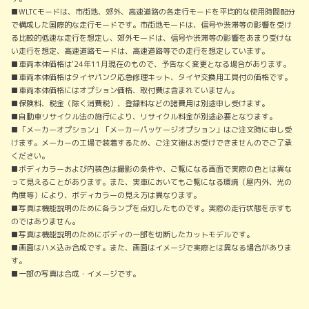
■WLTCモードは、市街地、郊外、高速道路の各走行モードを平均的な使用時間配分
で構成した国際的な走行モードです。市街地モードは、信号や渋滞等の影響を受け
る比較的低速な走行を想定し、郊外モードは、信号や渋滞等の影響をあまり受けな
い走行を想定、高速道路モードは、高速道路等での走行を想定しています。
■車両本体価格は'24年11月現在のもので、予告なく変更となる場合があります。
■車両本体価格はタイヤパンク応急修理キット、タイヤ交換用工具付の価格です。
■車両本体価格にはオプション価格、取付費は含まれていません。
■保険料、税金（除く消費税）、登録料などの諸費用は別途申し受けます。
■自動車リサイクル法の施行により、リサイクル料金が別途必要となります。
■「メーカーオプション」「メーカーパッケージオプション」はご注文時に申し受
けます。メーカーの工場で装着するため、ご注文後はお受けできませんのでご了承
ください。
■ボディカラーおよび内装色は撮影の条件や、ご覧になる画面で実際の色とは異な
って見えることがあります。また、実車においてもご覧になる環境（屋内外、光の
角度等）により、ボディカラーの見え方は異なります。
■写真は機能説明のために各ランプを点灯したものです。実際の走行状態を示すも
のではありません。
■写真は機能説明のためにボディの一部を切断したカットモデルです。
■画面はハメ込み合成です。また、画面はイメージで実際とは異なる場合がありま
す。
■一部の写真は合成・イメージです。