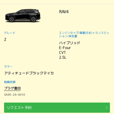
RAV4
グレード
エンジンタイプ
/駆動方式/
トランスミッ
ション
/排気量
Z
ハイブリッド
E-Four
CVT
2.5L
カラー
アティチュードブラックマイカ
配備店舗
プラザ豊田
0565-26-0010
リクエスト予約