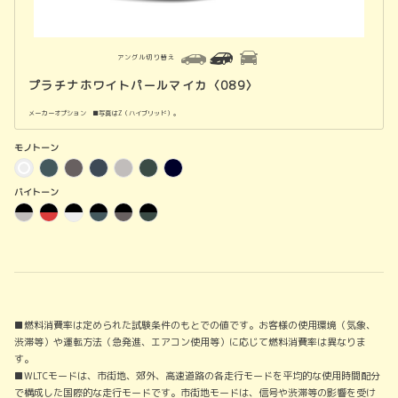
アングル切り替え
プラチナホワイトパールマイカ〈089〉
メーカーオプション ■写真はZ（ハイブリッド）。
モノトーン
バイトーン
■燃料消費率は定められた試験条件のもとでの値です。お客様の使用環境（気象、
渋滞等）や運転方法（急発進、エアコン使用等）に応じて燃料消費率は異なりま
す。
■WLTCモードは、市街地、郊外、高速道路の各走行モードを平均的な使用時間配分
で構成した国際的な走行モードです。市街地モードは、信号や渋滞等の影響を受け