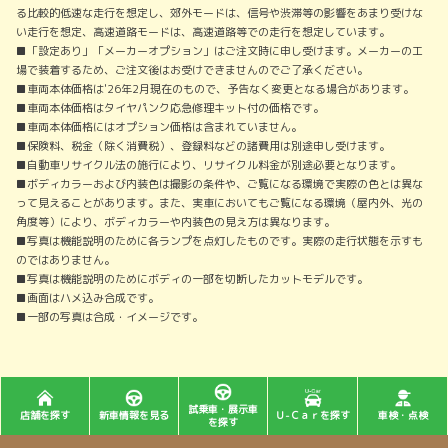
る比較的低速な走行を想定し、郊外モードは、信号や渋滞等の影響をあまり受けな
い走行を想定、高速道路モードは、高速道路等での走行を想定しています。
■「設定あり」「メーカーオプション」はご注文時に申し受けます。メーカーの工
場で装着するため、ご注文後はお受けできませんのでご了承ください。
■車両本体価格は'26年2月現在のもので、予告なく変更となる場合があります。
■車両本体価格はタイヤパンク応急修理キット付の価格です。
■車両本体価格にはオプション価格は含まれていません。
■保険料、税金（除く消費税）、登録料などの諸費用は別途申し受けます。
■自動車リサイクル法の施行により、リサイクル料金が別途必要となります。
■ボディカラーおよび内装色は撮影の条件や、ご覧になる環境で実際の色とは異な
って見えることがあります。また、実車においてもご覧になる環境（屋内外、光の
角度等）により、ボディカラーや内装色の見え方は異なります。
■写真は機能説明のために各ランプを点灯したものです。実際の走行状態を示すも
のではありません。
■写真は機能説明のためにボディの一部を切断したカットモデルです。
■画面はハメ込み合成です。
■一部の写真は合成・イメージです。
試乗車・展示車
店舗を探す
新車情報を見る
Ｕ-Ｃａｒを探す
車検・点検
を探す