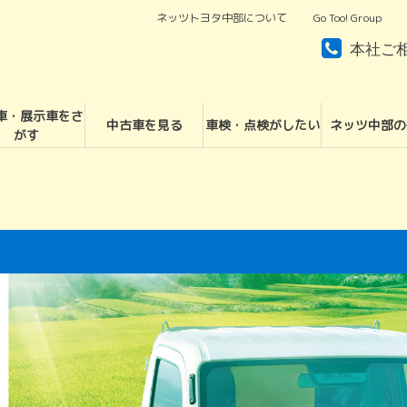
ネッツトヨタ中部について
Go Too! Group
本社ご
車・展示車をさ
中古車を見る
車検・点検がしたい
ネッツ中部の
がす