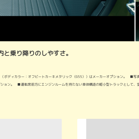
内と乗り降りのしやすさ。
ク（ボディカラー：オフビートカーキメタリック〈G55〉）はメーカーオプション。 ■写真
ション。 ■運転席前方にエンジンルームを持たない車体構造の軽小型トラックとして、室内