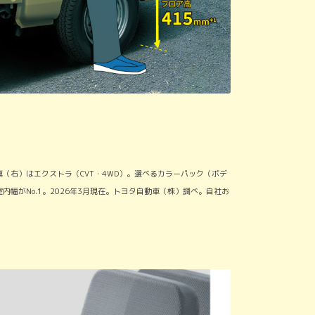
（右）はエクストラ（CVT・4WD）。選べるカラーパック（ボデ
幅がNo.1。2026年3月現在。トヨタ自動車（株）調べ。自社お