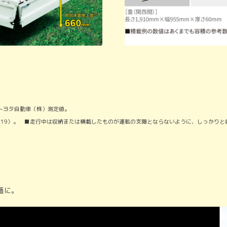
 トヨタ自動車（株）測定値。
〈W19〉。 ■走行中は収納または積載したものが運転の支障とならないように、しっかり
適に。