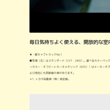
毎日気持ちよく使える、開放的な室
★：軽キャブトラックNo.1
■写真（左）はスタンダード（CVT・2WD）。選べるカラーパッ
ィカラー：オフビートカーキメタリック〈G55〉）はメーカーオプ
よび他社にも同数値の車があります。
＊1. トヨタ自動車（株）測定値。