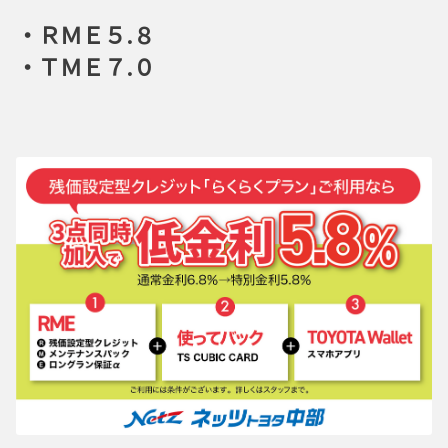
・ＲＭＥ５.８
・ＴＭＥ７.０