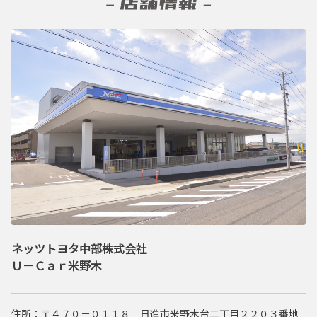
ネッツトヨタ中部株式会社
Ｕ－Ｃａｒ米野木
住所：〒４７０－０１１８ 日進市米野木台二丁目２２０３番地