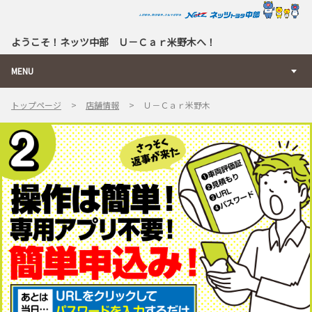
ようこそ！ネッツ中部 Ｕ－Ｃａｒ米野木へ！
MENU
トップページ
店舗情報
Ｕ－Ｃａｒ米野木