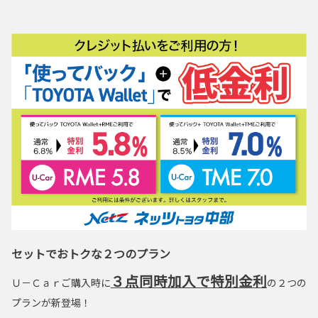
セットでおトクな２つのプラン
３点同時加入で特別金利
Ｕ－Ｃａｒご購入時に
の２つの
プランが新登場！