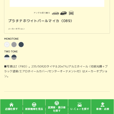
アングル切り替え
プラチナホワイトパールマイカ〈089〉
メーカーオプション
MONOTONE
TWO TONE
■写真はZ（FWD）。235/50R20タイヤ＆20×7½Jアルミホイール（切削光輝＋ブ
ラック塗装/エアロホイールカバー/センターオーナメント付）はメーカーオプショ
ン。
■交流電力量消費率および一充電走行距離は定められた試験条件のもとでの値で
試乗車・展示車
店舗を探す
新車情報を見る
Ｕ-Ｃａｒを探す
車検・点検
を探す
す。お客様の使用環境（気象、渋滞等）や運転方法（急発進、エアコン使用等）に