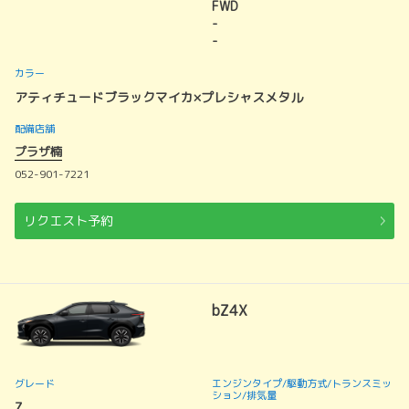
FWD
-
-
カラー
アティチュードブラックマイカ×プレシャスメタル
配備店舗
プラザ楠
052-901-7221
リクエスト予約
bZ4X
グレード
エンジンタイプ
/駆動方式/
トランスミッ
ション
/排気量
Z