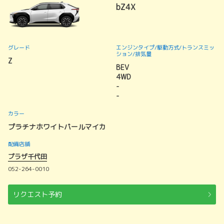
bZ4X
グレード
エンジンタイプ
/駆動方式/
トランスミッ
ション
/排気量
Z
BEV
4WD
-
-
カラー
プラチナホワイトパールマイカ
配備店舗
プラザ千代田
052-264-0010
リクエスト予約