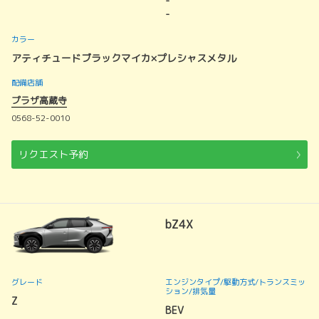
-
-
カラー
アティチュードブラックマイカ×プレシャスメタル
配備店舗
プラザ高蔵寺
0568-52-0010
リクエスト予約
bZ4X
グレード
エンジンタイプ
/駆動方式/
トランスミッ
ション
/排気量
Z
BEV