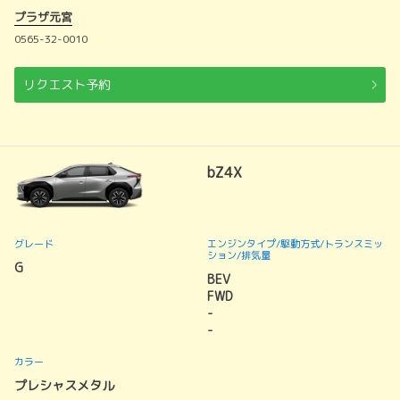
プラザ元宮
0565-32-0010
リクエスト予約
bZ4X
グレード
エンジンタイプ
/駆動方式/
トランスミッ
ション
/排気量
G
BEV
FWD
-
-
カラー
プレシャスメタル