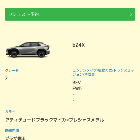
リクエスト予約
bZ4X
グレード
エンジンタイプ
/駆動方式/
トランスミッ
ション
/排気量
Z
BEV
FWD
-
-
カラー
アティチュードブラックマイカ×プレシャスメタル
配備店舗
プラザ豊田