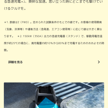
る急速充電
、爽快な加速。思い立った時にどこまでも駆けてい
＊2
けるクルマを。
＊1. 数値はZ（FWD）。定められた試験条件のもとでの値です。お客様の使用環境
（気象、渋滞等）や運転方法（急発進、エアコン使用等）に応じて値は大きく異な
ります。 ＊2. 150kW（350A）出力の急速充電器（スタンド）で、駆動用電池温
度が約25℃の場合に、満充電量の約10％から80％まで充電するためのおおよその時
間。
詳細を見る