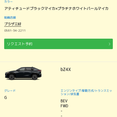
カラー
アティチュードブラックマイカ×プラチナホワイトパールマイカ
配備店舗
プラザ三好
0561-34-2211
リクエスト予約
bZ4X
グレード
エンジンタイプ
/駆動方式/
トランスミッ
ション
/排気量
G
BEV
FWD
-
-