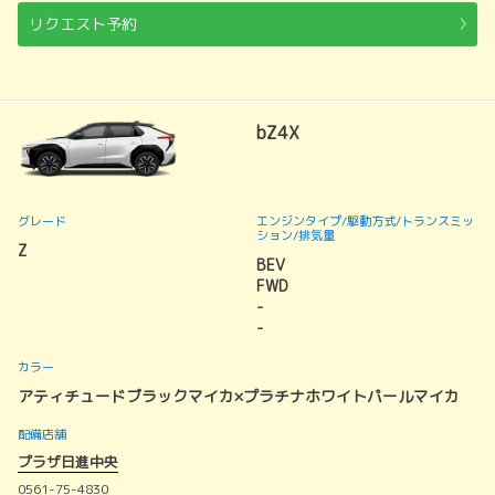
リクエスト予約
bZ4X
グレード
エンジンタイプ
/駆動方式/
トランスミッ
ション
/排気量
Z
BEV
FWD
-
-
カラー
アティチュードブラックマイカ×プラチナホワイトパールマイカ
配備店舗
プラザ日進中央
0561-75-4830