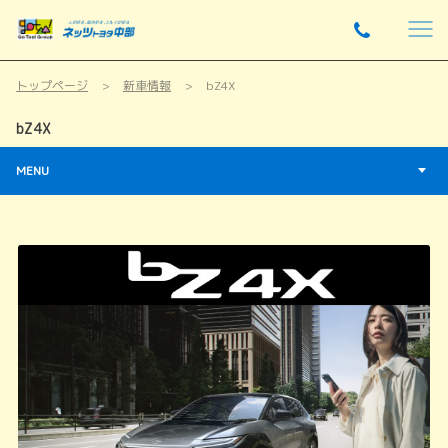
トップページ
新車情報
bZ4X
bZ4X
MENU