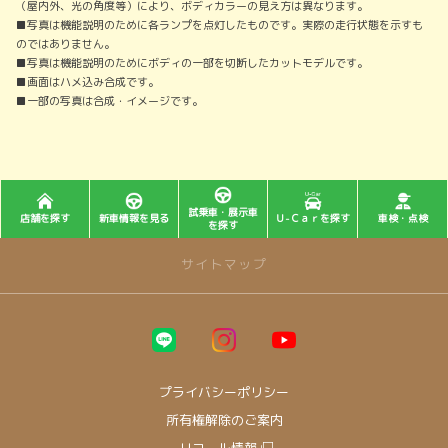
（屋内外、光の角度等）により、ボディカラーの見え方は異なります。
■写真は機能説明のために各ランプを点灯したものです。実際の走行状態を示すも
のではありません。
■写真は機能説明のためにボディの一部を切断したカットモデルです。
■画面はハメ込み合成です。
■一部の写真は合成・イメージです。
試乗車・展示車
店舗を探す
新車情報を見る
Ｕ-Ｃａｒを探す
車検・点検
を探す
サイトマップ
トップページ
店舗情報
プライバシーポリシー
名古屋市
所有権解除のご案内
プラザ一社
リコール情報