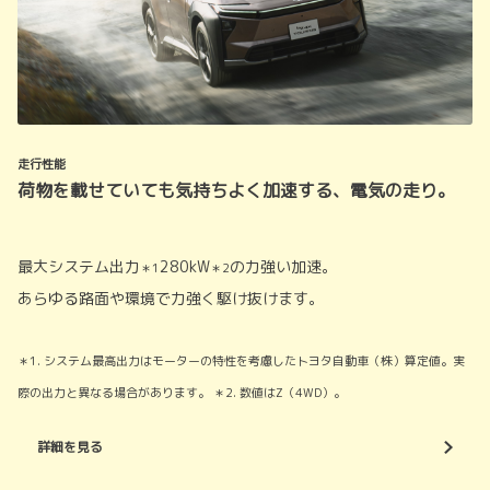
走行性能
荷物を載せていても気持ちよく加速する、電気の走り。
最大システム出力
280kW
の力強い加速。
＊1
＊2
あらゆる路面や環境で力強く駆け抜けます。
＊1. システム最高出力はモーターの特性を考慮したトヨタ自動車（株）算定値。実
際の出力と異なる場合があります。 ＊2. 数値はZ（4WD）。
詳細を見る