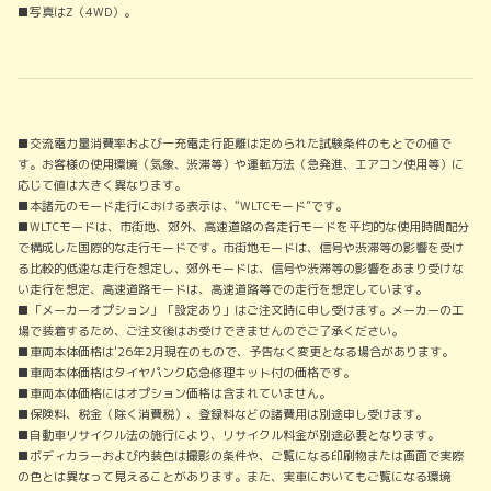
■写真はZ（4WD）。
■交流電力量消費率および一充電走行距離は定められた試験条件のもとでの値で
す。お客様の使用環境（気象、渋滞等）や運転方法（急発進、エアコン使用等）に
応じて値は大きく異なります。
■本諸元のモード走行における表示は、“WLTCモード”です。
■WLTCモードは、市街地、郊外、高速道路の各走行モードを平均的な使用時間配分
で構成した国際的な走行モードです。市街地モードは、信号や渋滞等の影響を受け
る比較的低速な走行を想定し、郊外モードは、信号や渋滞等の影響をあまり受けな
い走行を想定、高速道路モードは、高速道路等での走行を想定しています。
■「メーカーオプション」「設定あり」はご注文時に申し受けます。メーカーの工
場で装着するため、ご注文後はお受けできませんのでご了承ください。
■車両本体価格は'26年2月現在のもので、予告なく変更となる場合があります。
■車両本体価格はタイヤパンク応急修理キット付の価格です。
■車両本体価格にはオプション価格は含まれていません。
■保険料、税金（除く消費税）、登録料などの諸費用は別途申し受けます。
■自動車リサイクル法の施行により、リサイクル料金が別途必要となります。
■ボディカラーおよび内装色は撮影の条件や、ご覧になる印刷物または画面で実際
の色とは異なって見えることがあります。また、実車においてもご覧になる環境