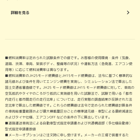
詳細を見る
■燃料消費率は定められた試験条件での値です。お客様の使用環境・条件（気象、
道路、渋滞、車両、架装ボディ、整備等の状況）や運転方法（急発進、エアコン使
用等）に応じて燃料消費率は異なります。
■燃料消費率のJH25モード燃費値とJH15モード燃費値は、法令に基づく標準的な
諸元値および条件を用いてエンジン燃費を実測し、シミュレーション法で算出した
国土交通省審査値です。JH25 モード燃費値はJH15 モード燃費値に対して、車両の
空気抵抗やタイヤのころがり抵抗に実測値を用いた試験法で、試験で用いる「都市
内走行と都市間走行の走行比率」については、走行実態の調査結果が反映された法
定比率で算出した燃費値です。これらの燃費値は法令で定められた燃費値計算条件
の車両総重量範囲および最大積載量区分ごとの標準諸元値・車型による最終減速比
およびタイヤ仕様、エアコンOFF などの条件の下に算出しています。
■道路運送車両法による自動車型式指定申請書および共通構造部（多仕様自動車）
型式指定申請書数値
■メーカーオプションはご注文時に申し受けます。メーカーの工場で装着するた