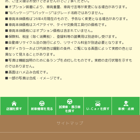
め、ご注文後はお受けできませんのでご了承ください。
■オプション装着により、車両重量、車両寸法等が変更になる場合があります。
■“Gパッケージ”“Sパッケージ”はグレード名称ではありません。
■車両本体価格は'26年4月現在のもので、予告なく変更となる場合があります。
■車両本体価格はスペアタイヤ、タイヤ交換用工具付の価格です。
■車両本体価格にはオプション価格は含まれていません。
■保険料、税金（除く消費税）、登録料等の諸費用は別途申し受けます。
■自動車リサイクル法の施行により、リサイクル料金が別途必要となります。
■ボディカラーおよび内装色は撮影の条件、ご覧になる画面によって実際の色とは
異なって見えることがあります。
■写真は機能説明のために各ランプを点灯したものです。実際の走行状態を示すも
のではありません。
■画面はハメ込み合成です。
■一部の写真は合成・イメージです。
試乗車・展示車
店舗を探す
新車情報を見る
Ｕ-Ｃａｒを探す
車検・点検
を探す
サイトマップ