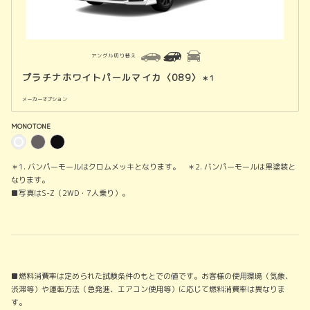
アングル切り替え
プラチナホワイトパールマイカ〈089〉
＊1
メーカーオプション
MONOTONE
＊1. バンパーモールはクロムメッキとなります。 ＊2. バンパーモールは黒塗装と
なります。
■写真は
S-Z
（
2WD
・
7
人乗り）。
■燃料消費率は定められた試験条件のもとでの値です。お客様の使用環境（気象、
渋滞等）や運転方法（急発進、エアコン使用等）に応じて燃料消費率は異なりま
す。