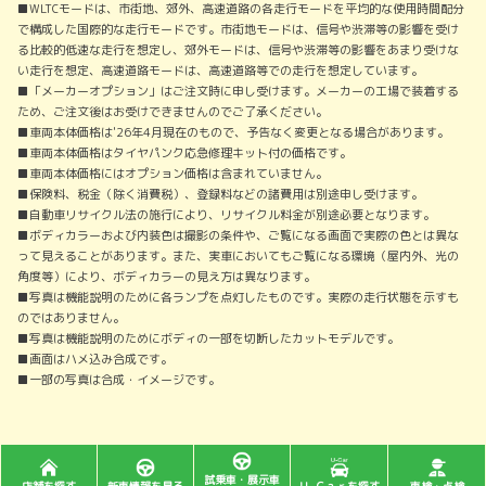
■WLTCモードは、市街地、郊外、高速道路の各走行モードを平均的な使用時間配分
で構成した国際的な走行モードです。市街地モードは、信号や渋滞等の影響を受け
る比較的低速な走行を想定し、郊外モードは、信号や渋滞等の影響をあまり受けな
い走行を想定、高速道路モードは、高速道路等での走行を想定しています。
■「メーカーオプション」はご注文時に申し受けます。メーカーの工場で装着する
ため、ご注文後はお受けできませんのでご了承ください。
■車両本体価格は'26年4月現在のもので、予告なく変更となる場合があります。
■車両本体価格はタイヤパンク応急修理キット付の価格です。
■車両本体価格にはオプション価格は含まれていません。
■保険料、税金（除く消費税）、登録料などの諸費用は別途申し受けます。
■自動車リサイクル法の施行により、リサイクル料金が別途必要となります。
■ボディカラーおよび内装色は撮影の条件や、ご覧になる画面で実際の色とは異な
って見えることがあります。また、実車においてもご覧になる環境（屋内外、光の
角度等）により、ボディカラーの見え方は異なります。
■写真は機能説明のために各ランプを点灯したものです。実際の走行状態を示すも
のではありません。
■写真は機能説明のためにボディの一部を切断したカットモデルです。
■画面はハメ込み合成です。
■一部の写真は合成・イメージです。
試乗車・展示車