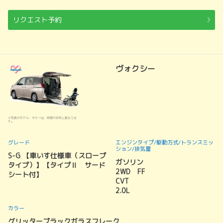
リクエスト予約
ヴォクシー
※写真のモデル、カラーは、実際の車両と異なりま
す。
グレード
エンジンタイプ
/駆動方式/
トランスミッ
ション
/排気量
S-G 【車いす仕様車（スロープ
ガソリン
タイプ）】【タイプⅡ サード
2WD FF
シート付】
CVT
2.0L
カラー
グリッターブラックガラスフレーク