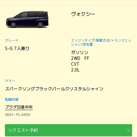
ヴォクシー
グレード
エンジンタイプ
/駆動方式/
トランスミッ
ション
/排気量
S-G 7人乗り
ガソリン
2WD FF
CVT
2.0L
カラー
スパークリングブラックパールクリスタルシャイン
配備店舗
プラザ日進中央
0561-75-4830
リクエスト予約