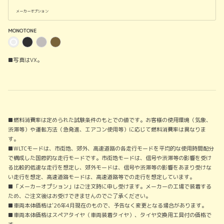
メーカーオプション
MONOTONE
■写真はVX。
■燃料消費率は定められた試験条件のもとでの値です。お客様の使用環境（気象、
渋滞等）や運転方法（急発進、エアコン使用等）に応じて燃料消費率は異なりま
す。
■WLTCモードは、市街地、郊外、高速道路の各走行モードを平均的な使用時間配分
で構成した国際的な走行モードです。市街地モードは、信号や渋滞等の影響を受け
る比較的低速な走行を想定し、郊外モードは、信号や渋滞等の影響をあまり受けな
い走行を想定、高速道路モードは、高速道路等での走行を想定しています。
■「メーカーオプション」はご注文時に申し受けます。メーカーの工場で装着する
ため、ご注文後はお受けできませんのでご了承ください。
■車両本体価格は'26年4月現在のもので、予告なく変更となる場合があります。
■車両本体価格はスペアタイヤ（車両装着タイヤ）、タイヤ交換用工具付の価格で