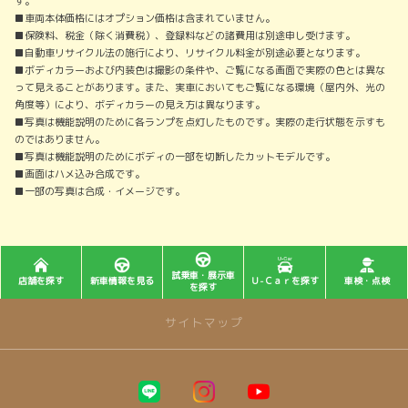
す。
■車両本体価格にはオプション価格は含まれていません。
■保険料、税金（除く消費税）、登録料などの諸費用は別途申し受けます。
■自動車リサイクル法の施行により、リサイクル料金が別途必要となります。
■ボディカラーおよび内装色は撮影の条件や、ご覧になる画面で実際の色とは異な
って見えることがあります。また、実車においてもご覧になる環境（屋内外、光の
角度等）により、ボディカラーの見え方は異なります。
■写真は機能説明のために各ランプを点灯したものです。実際の走行状態を示すも
のではありません。
■写真は機能説明のためにボディの一部を切断したカットモデルです。
■画面はハメ込み合成です。
■一部の写真は合成・イメージです。
試乗車・展示車
店舗を探す
新車情報を見る
Ｕ-Ｃａｒを探す
車検・点検
を探す
サイトマップ
トップページ