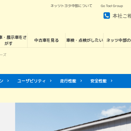
ネッツトヨタ中部について
Go Too! Group
本社ご
車・展示車をさ
中古車を見る
車検・点検がしたい
ネッツ中部の
がす
リーズ
ン
ユーザビリティ
走行性能
安全性能