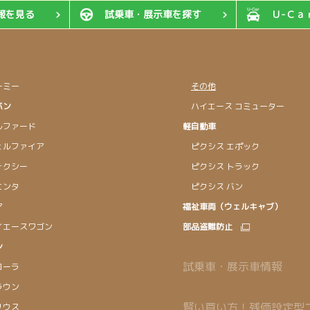
報を見る
試乗車・展示車を探す
Ｕ-Ｃａ
ミー
その他
バン
ハイエース コミューター
ファード
軽自動車
ルファイア
ピクシス エポック
クシー
ピクシス トラック
ンタ
ピクシス バン
ア
福祉車両（ウェルキャブ）
エースワゴン
部品盗難防止
ン
試乗車・展示車情報
ーラ
ウン
賢い買い方！残価設定型
ウス