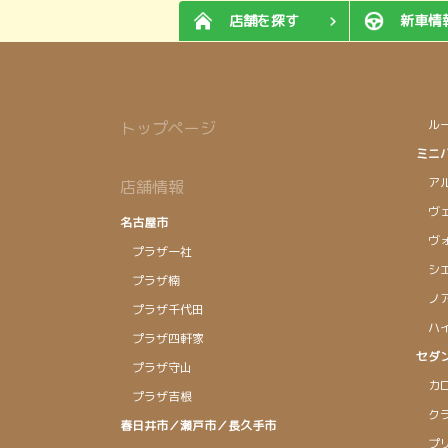
店舗を探す
新車情
ルー
トップページ
ミニ
アル
店舗情報
ヴェ
名古屋市
ヴォ
プラザ一社
シエ
プラザ楠
ノ
プラザ千代田
ハイ
プラザ四軒家
セダ
プラザ守山
カロ
プラザ吉根
クラ
春日井市／瀬戸市／長久手市
プリ