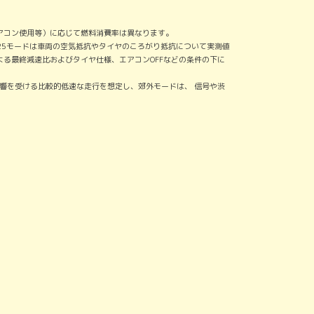
アコン使用等）に応じて燃料消費率は異なります。
25モードは車両の空気抵抗やタイヤのころがり抵抗について実測値
る最終減速比およびタイヤ仕様、エアコンOFFなどの条件の下に
響を受ける比較的低速な走行を想定し、郊外モードは、 信号や渋