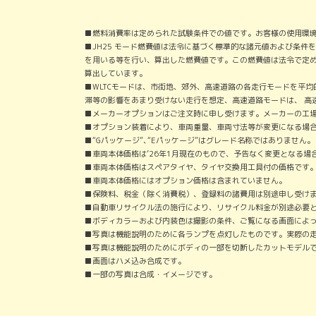
■燃料消費率は定められた試験条件での値です。お客様の使用環
■JH25 モード燃費値は法令に基づく標準的な諸元値および条
を用いる等を行い、算出した燃費値です。この燃費値は法令で定め
算出しています。
■WLTCモードは、市街地、郊外、高速道路の各走行モードを平
滞等の影響をあまり受けない走行を想定、高速道路モードは、 高
■メーカーオプションはご注文時に申し受けます。メーカーの工
■オプション装着により、車両重量、車両寸法等が変更になる場
■“Gパッケージ”､“Eパッケージ”はグレード名称ではありません。
■車両本体価格は’26年1月現在のもので、予告なく変更となる場
■車両本体価格はスペアタイヤ、タイヤ交換用工具付の価格です
■車両本体価格にはオプション価格は含まれていません。
■保険料、税金（除く消費税）、登録料の諸費用は別途申し受け
■自動車リサイクル法の施行により、リサイクル料金が別途必要
■ボディカラーおよび内装色は撮影の条件、ご覧になる画面によ
■写真は機能説明のために各ランプを点灯したものです。実際の
■写真は機能説明のためにボディの一部を切断したカットモデル
■画面はハメ込み合成です。
■一部の写真は合成・イメージです。