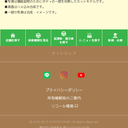
■写真は機能説明のためにボディの一部を切断したカットモデルです。
■画面はハメ込み合成です。
■一部の写真は合成・イメージです。
試乗車・展示車
店舗を探す
新車情報を見る
Ｕ-Ｃａｒを探す
車検・点検
を探す
サイトマップ
トップページ
店舗情報
プライバシーポリシー
名古屋市
所有権解除のご案内
プラザ一社
リコール情報
プラザ楠
プラザ千代田
プラザ四軒家
Ⓒ 2019 NETZ TOYOTA CHUBU. All Rights Reserved.
プラザ守山
愛知県公安委員会 第541420A06200号