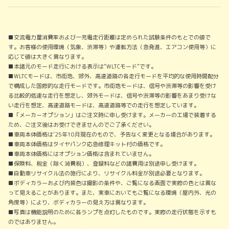
■交流電力量消費率および一充電走行距離は定められた試験条件のもとでの値で
す。お客様の使用環境（気象、渋滞等）や運転方法（急発進、エアコン使用等）に
応じて値は大きく異なります。
■本諸元のモード走行における表示は“WLTCモード”です。
■WLTCモードは、市街地、郊外、高速道路の各走行モードを平均的な使用時間配分
で構成した国際的な走行モードです。市街地モードは、信号や渋滞等の影響を受け
る比較的低速な走行を想定し、郊外モードは、信号や渋滞等の影響をあまり受けな
い走行を想定、高速道路モードは、高速道路等での走行を想定しています。
■「メーカーオプション」はご注文時に申し受けます。メーカーの工場で装着する
ため、ご注文後はお受けできませんのでご了承ください。
■車両本体価格は'25年10月現在のもので、予告なく変更となる場合があります。
■車両本体価格はタイヤパンク応急修理キット付の価格です。
■車両本体価格にはオプション価格は含まれていません。
■保険料、税金（除く消費税）、登録料などの諸費用は別途申し受けます。
■自動車リサイクル法の施行により、リサイクル料金が別途必要となります。
■ボディカラーおよび内装色は撮影の条件や、ご覧になる画面で実際の色とは異な
って見えることがあります。また、実車においてもご覧になる環境（屋内外、光の
角度等）により、ボディカラーの見え方は異なります。
■写真は機能説明のために各ランプを点灯したものです。実際の走行状態を示すも
のではありません。