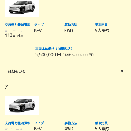
交流電力量消費率
タイプ
駆動方法
乗車定員
BEV
FWD
5人乗り
WLTCモード
113
Wh/km
車両本体価格（消費税込）
5,500,000 円
（税抜 5,000,000 円）
詳細をみる
Z
交流電力量消費率
タイプ
駆動方法
乗車定員
BEV
4WD
5人乗り
WLTCモード