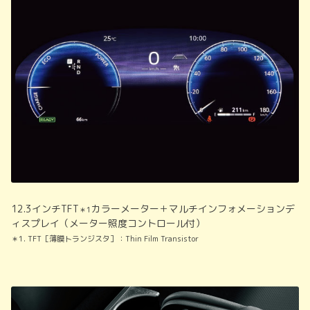
12.3インチTFT
カラーメーター＋マルチインフォメーションデ
＊1
ィスプレイ（メーター照度コントロール付）
＊1. TFT［薄膜トランジスタ］：Thin Film Transistor