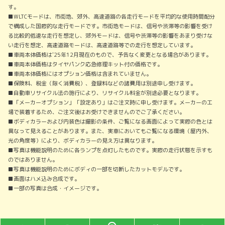
す。
■WLTCモードは、市街地、郊外、高速道路の各走行モードを平均的な使用時間配分
で構成した国際的な走行モードです。市街地モードは、信号や渋滞等の影響を受け
る比較的低速な走行を想定し、郊外モードは、信号や渋滞等の影響をあまり受けな
い走行を想定、高速道路モードは、高速道路等での走行を想定しています。
■車両本体価格は'25年12月現在のもので、予告なく変更となる場合があります。
■車両本体価格はタイヤパンク応急修理キット付の価格です。
■車両本体価格にはオプション価格は含まれていません。
■保険料、税金（除く消費税）、登録料などの諸費用は別途申し受けます。
■自動車リサイクル法の施行により、リサイクル料金が別途必要となります。
■「メーカーオプション」「設定あり」はご注文時に申し受けます。メーカーの工
場で装着するため、ご注文後はお受けできませんのでご了承ください。
■ボディカラーおよび内装色は撮影の条件、ご覧になる画面によって実際の色とは
異なって見えることがあります。また、実車においてもご覧になる環境（屋内外、
光の角度等）により、ボディカラーの見え方は異なります。
■写真は機能説明のために各ランプを点灯したものです。実際の走行状態を示すも
のではありません。
■写真は機能説明のためにボディの一部を切断したカットモデルです。
■画面はハメ込み合成です。
■一部の写真は合成・イメージです。