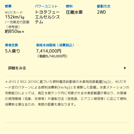
燃費
パワーユニット
燃料
駆動方式
トヨタフュー
圧縮水素
2WD
WLTCモード
152km/㎏
エルセルシス
テム
/一充填走行距離
（参考値）
約850㎞
＊
乗車定員
車両本体価格（消費税込）
5人乗り
7,414,000円
（税抜6,740,000円）
詳細をみる
＊JEVS Z 902-2018に基づいた燃料電池自動車の水素有効搭載量[kg]と、WLTCモ
ード走行パターンによる燃料消費率[km/kg]とを乗算した距離。水素ステーションの
充填能力によっては、高圧水素タンク内に充填される水素搭載量が異なり、お客様
の使用環境（気象、渋滞等）や運転方法（急発進、エアコン使用等）に応じて燃料
消費率は異なるため、実際の距離も異なります。