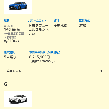
燃費
パワーユニット
燃料
駆動方式
トヨタフュー
圧縮水素
2WD
WLTCモード
146km/㎏
エルセルシス
テム
/一充填走行距離
（参考値）
約810㎞
＊
乗車定員
車両本体価格（消費税込）
5人乗り
8,215,900円
（税抜7,469,000円）
詳細をみる
G