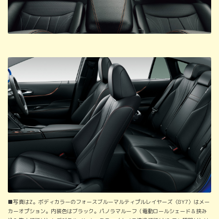
■写真はZ。ボディカラーのフォースブルーマルティプルレイヤーズ〈8Y7〉はメー
カーオプション。内装色はブラック。パノラマルーフ（電動ロールシェード＆挟み