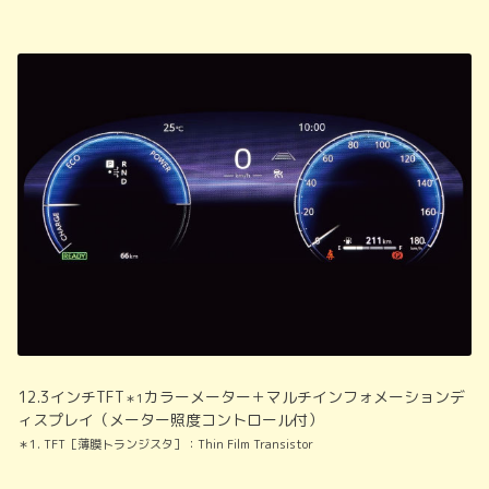
12.3インチTFT
カラーメーター＋マルチインフォメーションデ
＊1
ィスプレイ（メーター照度コントロール付）
＊1. TFT［薄膜トランジスタ］：Thin Film Transistor