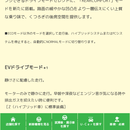
ンジできるドライブモードセレクトに、「REARCOMFORT」モー
ドを新たに搭載。路面の細やかな凹凸をより一層伝えにくい上質
な乗り味で、くつろぎの後席空間を提供します。
■ECOモード以外のモードを選択して走行後、ハイブリッドシステムまたはFCシス
テムを停止すると、自動的にNORMALモードに切り替わります。
EVドライブモード
＊1
静けさに配慮した走行。
モーターのみで静かに走行。早朝や深夜などエンジン音が気になる時や
排出ガスを抑えたい時に便利です。
［Z（ハイブリッド車）に標準装備］
＊1. ハイブリッドシステムの状態によっては使用できない場合があります。また、
試乗車・展示車
店舗を探す
新車情報を見る
Ｕ-Ｃａｒを探す
車検・点検
を探す
走行距離は、ハイブリッドバッテリーの状況によって異なります。