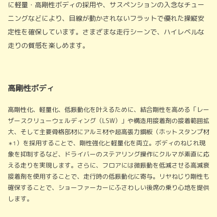
に軽量・高剛性ボディの採用や、サスペンションの入念なチュー
ニングなどにより、目線が動かされないフラットで優れた操縦安
定性を確保しています。さまざまな走行シーンで、ハイレベルな
走りの質感を楽しめます。
高剛性ボディ
高剛性化、軽量化、低振動化を叶えるために、結合剛性を高める「レー
ザースクリューウェルディング（LSW）」や構造用接着剤の接着範囲拡
大、そして主要骨格部材にアルミ材や超高張力鋼板（ホットスタンプ材
）を採用することで、剛性強化と軽量化を両立。ボディのねじれ現
＊1
象を抑制するなど、ドライバーのステアリング操作にクルマが素直に応
える走りを実現します。さらに、フロアには微振動を低減させる高減衰
接着剤を使用することで、走行時の低振動化に寄与。リヤねじり剛性も
確保することで、ショーファーカーにふさわしい後席の乗り心地を提供
します。