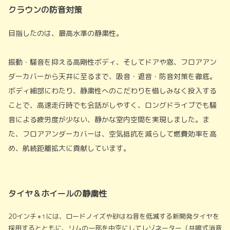
クラウンの防音対策
目指したのは、最高水準の静粛性。
振動・騒音を抑える高剛性ボディ、そしてドアや窓、フロアアン
ダーカバーから天井に至るまで、吸音・遮音・防音対策を徹底。
ボディ細部にわたり、静粛性へのこだわりを惜しみなく投入する
ことで、高速走行時でも会話がしやすく、ロングドライブでも騒
音による疲労度が少ない、静かな室内空間を実現しました。ま
た、フロアアンダーカバーは、空気抵抗を減らして燃費効率を高
め、航続距離拡大に貢献しています。
タイヤ＆ホイールの静粛性
20インチ
には、ロードノイズや砂はね音を低減する新開発タイヤを
＊1
採用するとともに、リムの一部を中空にしてレゾネーター（共鳴式消音