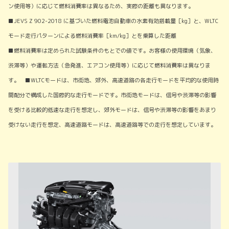
ン使用等）に応じて燃料消費率は異なるため、実際の距離も異なります。
■JEVS Z 902-2018 に基づいた燃料電池自動車の水素有効搭載量［kg］と、WLTC
モード走行パターンによる燃料消費率［km/kg］とを乗算した距離
■燃料消費率は定められた試験条件のもとでの値です。お客様の使用環境（気象、
渋滞等）や運転方法（急発進、エアコン使用等）に応じて燃料消費率は異なりま
す。 ■WLTCモードは、市街地、郊外、高速道路の各走行モードを平均的な使用時
間配分で構成した国際的な走行モードです。市街地モードは、信号や渋滞等の影響
を受ける比較的低速な走行を想定し、郊外モードは、信号や渋滞等の影響をあまり
受けない走行を想定、高速道路モードは、高速道路等での走行を想定しています。