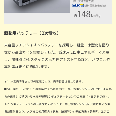
駆動用バッテリー（2次電池）
大容量リチウムイオンバッテリーを採用し、軽量・小型化を図り
ながら高出力化を実現しました。減速時に回生エネルギーで充電
し、加速時にFCスタックの出力をアシストするなど、パワフルで
高効率な走りに貢献します。
＊1. 水素充填圧および外気温により、充填時間は異なります。
■SAE規格（J2601）の標準条件（外気温20℃、高圧水素タンク内の圧力10MPa か
らの充填）に基づいた水素充填圧82MPa ステーションでの充填（トヨタ測定値）。
＊2. 水素ステーションの充填能力によっては、高圧水素タンク内に充填される水素
搭載量が異なり、お客様の使用環境（気象、渋滞等）や運転方法（急発進、エアコ