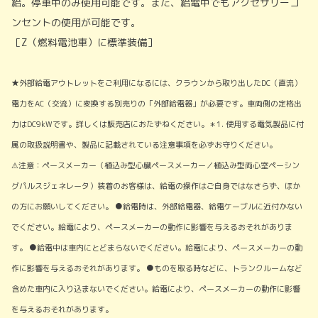
給。停車中のみ使用可能です。また、給電中でもアクセサリーコ
ンセントの使用が可能です。
［Z（燃料電池車）に標準装備］
★外部給電アウトレットをご利用になるには、クラウンから取り出したDC（直流）
電力をAC（交流）に変換する別売りの「外部給電器」が必要です。車両側の定格出
力はDC9kWです。詳しくは販売店におたずねください。＊1. 使用する電気製品に付
属の取扱説明書や、製品に記載されている注意事項を必ずお守りください。
⚠注意：ペースメーカー（植込み型心臓ペースメーカー／植込み型両心室ペーシン
グパルスジェネレータ）装着のお客様は、給電の操作はご自身ではなさらず、ほか
の方にお願いしてください。 ●給電時は、外部給電器、給電ケーブルに近付かない
でください。給電により、ペースメーカーの動作に影響を与えるおそれがありま
す。 ●給電中は車内にとどまらないでください。給電により、ペースメーカーの動
作に影響を与えるおそれがあります。 ●ものを取る時などに、トランクルームなど
含めた車内に入り込まないでください。給電により、ペースメーカーの動作に影響
を与えるおそれがあります。