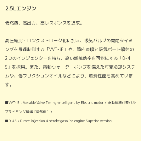
2.5Lエンジン
低燃費、高出力、高レスポンスを追求。
高圧縮比・ロングストローク化に加え、吸気バルブの開閉タイミ
ングを最適制御する「VVT-iE」や、筒内直噴と吸気ポート噴射の
2つのインジェクターを持ち、高い燃焼効率を可能にする「D-4
S」を採用。また、電動ウォーターポンプを備えた可変冷却システ
ムや、低フリクションオイルなどにより、燃費性能も高めていま
す。
■VVT-iE：Variable Valve Timing-intelligent by Electric motor（ 電動連続可変バル
ブタイミング機構［吸気側］）
■D-4S：Direct injection 4 stroke gasoline engine Superior version