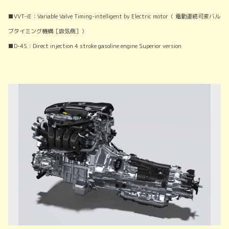
■VVT-iE：Variable Valve Timing-intelligent by Electric motor（ 電動連続可変バル
ブタイミング機構［吸気側］）
■D-4S：Direct injection 4 stroke gasoline engine Superior version