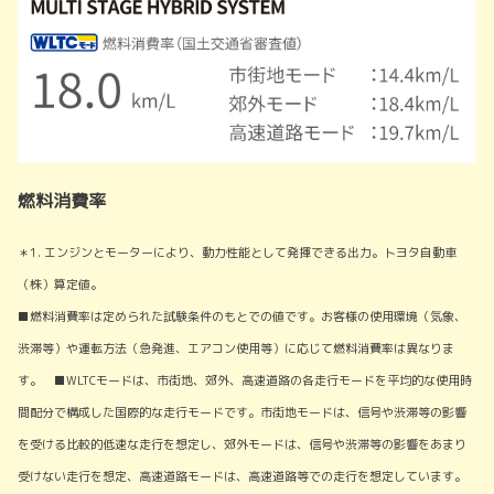
燃料消費率
＊1. エンジンとモーターにより、動力性能として発揮できる出力。トヨタ自動車
（株）算定値。
■燃料消費率は定められた試験条件のもとでの値です。お客様の使用環境（気象、
渋滞等）や運転方法（急発進、エアコン使用等）に応じて燃料消費率は異なりま
す。 ■WLTCモードは、市街地、郊外、高速道路の各走行モードを平均的な使用時
間配分で構成した国際的な走行モードです。市街地モードは、信号や渋滞等の影響
を受ける比較的低速な走行を想定し、郊外モードは、信号や渋滞等の影響をあまり
受けない走行を想定、高速道路モードは、高速道路等での走行を想定しています。