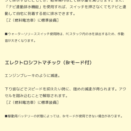
グで排水することもでき、駐車場内などで排水量を減らせます。また、
「ナビ連動排水機能」を使用すれば、スイッチを押さなくてもナビと連
動して自宅に到着する前に排水できます。
［Z（燃料電池車）に標準装備］
■ウォーターリリーススイッチ使用時は、FCスタック内の水を排出するため、作動
音が大きくなります。
エレクトロシフトマチック（Brモード付）
エンジンブレーキのように減速。
下り坂などでスピードを抑えたい時に、強めの減速が得られます。アク
セルを踏み込むことで解除されます。
［Z（燃料電池車）に標準装備］
■駆動用バッテリーの状態によっては、Brモードが使用できない場合があります。