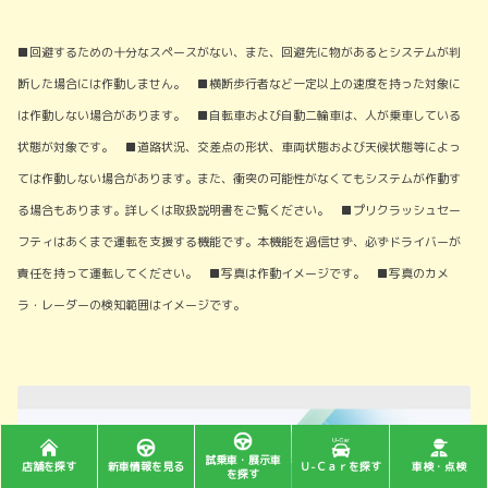
■回避するための十分なスペースがない、また、回避先に物があるとシステムが判
断した場合には作動しません。 ■横断歩行者など一定以上の速度を持った対象に
は作動しない場合があります。 ■自転車および自動二輪車は、人が乗車している
状態が対象です。 ■道路状況、交差点の形状、車両状態および天候状態等によっ
ては作動しない場合があります。また、衝突の可能性がなくてもシステムが作動す
る場合もあります。詳しくは取扱説明書をご覧ください。 ■プリクラッシュセー
フティはあくまで運転を支援する機能です。本機能を過信せず、必ずドライバーが
責任を持って運転してください。 ■写真は作動イメージです。 ■写真のカメ
ラ・レーダーの検知範囲はイメージです。
試乗車・展示車
店舗を探す
新車情報を見る
Ｕ-Ｃａｒを探す
車検・点検
を探す