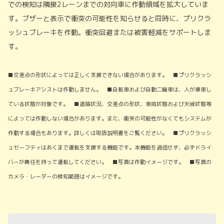
での検知は隣接2レーンまでの対向車に作動領域を拡大していま
す。ブザーと表示で衝突の可能性を知らせると同時に、プリクラ
ッシュブレーキを作動。衝突回避または被害軽減をサポートしま
す。
■交差点の形状によっては正しく支援できない場合があります。 ■プリクラッシ
ュブレーキアシストは作動しません。 ■自転車および自動二輪車は、人が乗車し
ている状態が対象です。 ■道路状況、交差点の形状、車両状態および天候状態等
によっては作動しない場合があります。また、衝突の可能性がなくてもシステムが
作動する場合もあります。詳しくは取扱説明書をご覧ください。 ■プリクラッシ
ュセーフティはあくまで運転を支援する機能です。本機能を過信せず、必ずドライ
バーが責任を持って運転してください。 ■写真は作動イメージです。 ■写真の
カメラ・レーダーの検知範囲はイメージです。