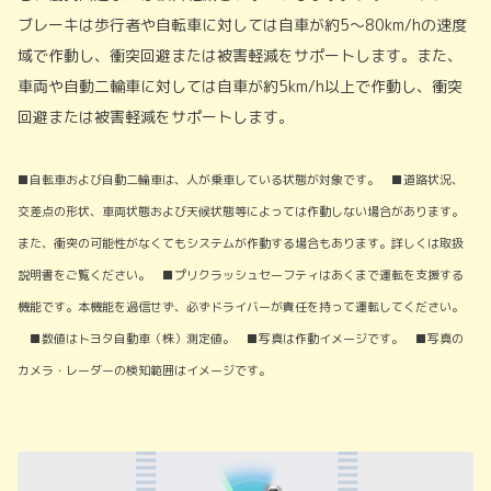
ブレーキは歩行者や自転車に対しては自車が約5〜80km/hの速度
域で作動し、衝突回避または被害軽減をサポートします。また、
車両や自動二輪車に対しては自車が約5km/h以上で作動し、衝突
回避または被害軽減をサポートします。
■自転車および自動二輪車は、人が乗車している状態が対象です。 ■道路状況、
交差点の形状、車両状態および天候状態等によっては作動しない場合があります。
また、衝突の可能性がなくてもシステムが作動する場合もあります。詳しくは取扱
説明書をご覧ください。 ■プリクラッシュセーフティはあくまで運転を支援する
機能です。本機能を過信せず、必ずドライバーが責任を持って運転してください。
■数値はトヨタ自動車（株）測定値。 ■写真は作動イメージです。 ■写真の
カメラ・レーダーの検知範囲はイメージです。