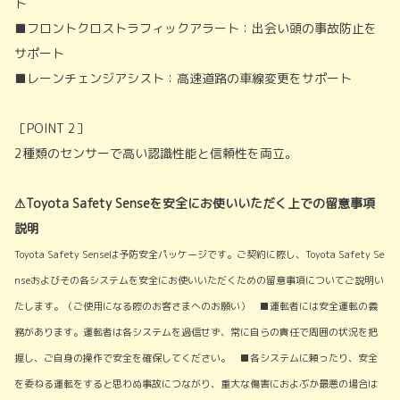
ト
■フロントクロストラフィックアラート：出会い頭の事故防止を
サポート
■レーンチェンジアシスト：高速道路の車線変更をサポート
［POINT 2］
2種類のセンサーで高い認識性能と信頼性を両立。
⚠Toyota Safety Senseを安全にお使いいただく上での留意事項
説明
Toyota Safety Senseは予防安全パッケージです。ご契約に際し、Toyota Safety Se
nseおよびその各システムを安全にお使いいただくための留意事項についてご説明い
たします。（ご使用になる際のお客さまへのお願い） ■運転者には安全運転の義
務があります。運転者は各システムを過信せず、常に自らの責任で周囲の状況を把
握し、ご自身の操作で安全を確保してください。 ■各システムに頼ったり、安全
を委ねる運転をすると思わぬ事故につながり、重大な傷害におよぶか最悪の場合は