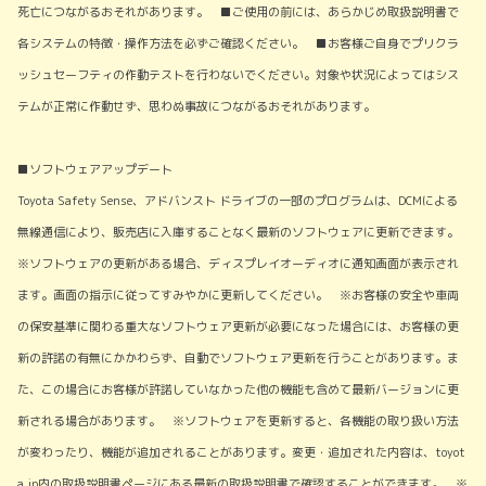
死亡につながるおそれがあります。 ■ご使用の前には、あらかじめ取扱説明書で
各システムの特徴・操作方法を必ずご確認ください。 ■お客様ご自身でプリクラ
ッシュセーフティの作動テストを行わないでください。対象や状況によってはシス
テムが正常に作動せず、思わぬ事故につながるおそれがあります。
■ソフトウェアアップデート
Toyota Safety Sense、アドバンスト ドライブの一部のプログラムは、DCMによる
無線通信により、販売店に入庫することなく最新のソフトウェアに更新できます。
※ソフトウェアの更新がある場合、ディスプレイオーディオに通知画面が表示され
ます。画面の指示に従ってすみやかに更新してください。 ※お客様の安全や車両
の保安基準に関わる重大なソフトウェア更新が必要になった場合には、お客様の更
新の許諾の有無にかかわらず、自動でソフトウェア更新を行うことがあります。ま
た、この場合にお客様が許諾していなかった他の機能も含めて最新バージョンに更
新される場合があります。 ※ソフトウェアを更新すると、各機能の取り扱い方法
が変わったり、機能が追加されることがあります。変更・追加された内容は、toyot
a.jp内の取扱説明書ページにある最新の取扱説明書で確認することができます。 ※