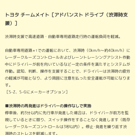
トヨタ チームメイト［アドバンスト ドライブ（渋滞時支
援）］
渋滞時支援で高速道路・自動車専用道路走行時の運転負荷を軽減。
自動車専用道路
での運転において、渋滞時（0km/h～約40km/h）に
＊1
レーダークルーズコントロールおよびレーントレーシングアシスト作動
中にドライバーが前を向いているなど一定の条件を満たすとシステムが
作動。認知、判断、操作を支援することで、ドライバーは渋滞時の疲労
の軽減が可能となり、より周囲に注意を払った安全運転が可能になりま
す。
［S-Z、S-Gにメーカーオプション］
■渋滞時の再発進はドライバーの操作なしで実施
停車後、約3分以内に先行車が発進した場合は、ドライバーが前方を監
視しているときに限り、スイッチ操作をすることなく発進します（既存
レーダークルーズコントロールは3秒以内）。停止･発進を繰り返す渋
滞時のストレスを軽減します。