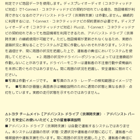
判定でナビ地図データを使用します。ディスプレイオーディオ（コネクティッドナ
ビ対応）でT-Connect・コネクティッドナビの契約が切れている場合、地図情報が利
用できなくなるのでアドバンスト ドライブ（渋滞時支援）は作動しません。継続的
に利用するには、T-Connect・コネクティッドナビの契約更新が必要です。ディスプ
レイオーディオ（コネクティッドナビ対応）Plusは、T-Connect・コネクティッドナ
ビの契約切れであっても地図情報を利用できるため、アドバンスト ドライブ（渋滞
時支援）の継続使用が可能です。ただし地図情報が更新されなくなるため、実際の
道路状況と異なることでシステムが正常に作動しないおそれがあります。システム
を過信せず、常に周囲の状況を把握した上で、運転者の責任においてシステムを使
用してください。 ＊2. 周囲の状況やドライバーポジションによっては注意喚起が
作動しないことがあります。ドライバーモニターは運転者の不注意行動や姿勢崩れ
を未然に防ぐものではありません。常に周囲の状況を把握し、安全運転に努めてく
ださい。
■写真は作動イメージです。 ■写真のカメラ・レーダーの検知範囲はイメージで
す。 ■写真の計器盤と画面表示は機能説明のために通常の状態と異なる表示・点
灯をしています。実際の走行状態を示すものではありません。
⚠トヨタ チームメイト［アドバンスト ドライブ（渋滞時支援）・アドバンスト パー
ク］を安全にお使いいただく上での留意事項説明
■アドバンスト ドライブ（渋滞時支援）は自動で運転するシステムではありませ
ん。本システムは道路の形状･状態･交通状況や運転者の状態に応じて、運転者への
情報提供や運転支援を行います。常に周囲の状況を把握した上で、運転者の責任に