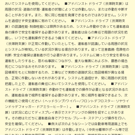
おいてシステムを使用してください。 ■アドバンスト ドライブ（渋滞時支援）は
周囲の状況･道路の状態･運転者の状態によっては作動しない、または作動を中断す
ることがあります。また、常に同じ性能を発揮できるものではありません。システ
ムを過信せず安全運転に努めてください。 ■アドバンスト ドライブ（渋滞時支
援）の認識性能･制御性能には限界があるため、システム作動中であっても運転者自
身の操作で安全を確保する必要があります。運転者は自らの責任で周囲の状況を把
握し、いつでも運転操作できるよう備えてください。 ■アドバンスト ドライブ
（渋滞時支援）が正常に作動していたとしても、運転者が認識している周囲の状況
とシステムが検知している状況が異なる場合があります。従って注意義務･危険性の
判断･安全の確保は運転者が行う必要があります。システムに頼ったり安全を委ねる
運転をしたりすると、思わぬ事故につながり、重大な傷害におよぶか、最悪の場合
死亡につながるおそれがあります。 ■アドバンスト ドライブ（渋滞時支援）は地
図情報をもとに制御するため、工事などで実際の道路状況と地図情報が異なる場
合、正常に作動しないおそれがあります。システムを過信せず、常に周囲の状況を
把握した上で、運転者の責任においてシステムを使用してください。 ■アドバン
スト ドライブ（渋滞時支援）作動中でも運転者での操作が必要となる状況があるた
め、運転者自身で視界を確保する必要があります。常に視界を確保できるよう、次
の機能をご使用ください（ヘッドランプ/ワイパー/フロントデフロスター･リヤウイ
ンドゥデフォッガー･ドアミラーヒーター）。 ■アドバンスト ドライブ（渋滞時支
援）は状況に応じてディスプレイ表示でステアリングの保持を促すことがありま
す。その際はただちに運転者自身でアクセル･ブレーキ･ステアリング操作を行い、
安全を確保してください。 ■例えば次のようなシーンでは自動車専用道路上でも
アドバンスト ドライブ（渋滞時支援）は作動しません（中央分離帯がポール等で区