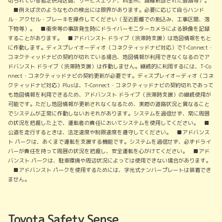
切られている暫定供用区間、サービスエリア、料金所、路線新設された道路等）。
■例えば次のようなものの検出には限界があります。必要に応じて自らハンド
ル・アクセル・ブレーキを操作してください（至近距離での割込み、工事区間、落
下物等）。 ■衝突等の事故発生時にドライバーモニターカメラによる映像を記録
することがあります。 ■アドバンスト ドライブ（渋滞時支援）は地図情報をもと
に作動します。ディスプレイオーディオ（コネクティッドナビ対応）でT-Connect・
コネクティッドナビの契約が切れている場合、地図情報が利用できなくなるのでア
ドバンスト ドライブ（渋滞時支援）は作動しません。継続的に利用するには、T-Co
nnect・コネクティッドナビの契約更新が必要です。ディスプレイオーディオ（コネ
クティッドナビ対応）Plusは、T-Connect・コネクティッドナビの契約切れであって
も地図情報を利用できるため、アドバンスト ドライブ（渋滞時支援）の継続使用が
可能です。ただし地図情報が更新されなくなるため、実際の道路状況と異なること
でシステムが正常に作動しないおそれがあります。システムを過信せず、常に周囲
の状況を把握した上で、運転者の責任においてシステムを使用してください。 ■
公道を走行するときは、法定速度や制限速度を遵守してください。 ■アドバンス
ト パークは、あくまで運転を支援する機能です。システムを過信せず、必ずドライ
バーが責任を持って周囲の状況を把握し、安全運転を心がけてください。 ■アド
バンスト パークは、駐車環境や周辺状況によっては使用できない場合があります。
■アドバンスト パークを使用するためには、字光式ナンバープレートは装着でき
ません。
Toyota Safety Sense