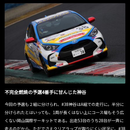
不完全燃焼の予選4番手に甘んじた神谷
今回の予選も２組に分けられ、#38神谷はA組での走行に。半分に
分けられたとはいっても、1周が長くはない上にコース幅もそう広
くない岡山国際サーキットである。出走53台のうち28台が一斉に
走るのだから、ただでさえクリアラップが取りにくい状況に、#38