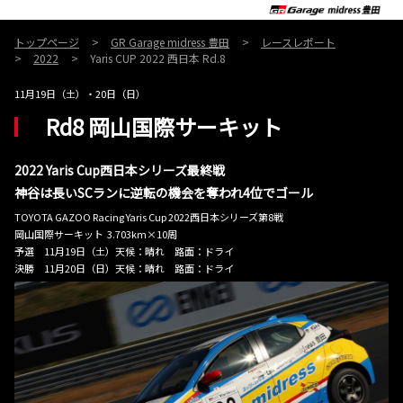
トップページ
GR Garage midress 豊田
レースレポート
2022
Yaris CUP 2022 西日本 Rd.8
11月19日（土）・20日（日）
Rd8 岡山国際サーキット
2022 Yaris Cup西日本シリーズ最終戦
神谷は長いSCランに逆転の機会を奪われ4位でゴール
TOYOTA GAZOO Racing Yaris Cup 2022西日本シリーズ第8戦
岡山国際サーキット 3.703km×10周
予選 11月19日（土）天候：晴れ 路面：ドライ
決勝 11月20日（日）天候：晴れ 路面：ドライ