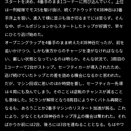
スタートを決め、4番手のまま1コーナーに飛び込んでいく。上位
は一列縦隊でモスSを駆け抜け、続くアトウッドで#38神谷は3番
手浮上を狙い、進入で横に並ぶも抜き切るまでには至らず。そん
な中、ポールポジションからスタートしたトップが好調で、早々
にひとり逃げ始めた。
オープニングラップを4番手のまま終えた#38神谷だったが、前を
追いかけつつ、しかも後方からのチャージを凌がなければならな
い、厳しい状態となっているのは明らか。そんな状況で、3周目の
1コーナーで2台がストップ。セーフティカーが導入されたため、
逃げ続けていたトップとの差を詰める機会になるかと思われた。
だが、マシン回収に思いのほか時間を要し、セーフティカー先導
は４周にも及んでしまう。そのことは逆転のチャンスが減ること
も意味した。SCランが解除となり8周目にようやくバトル再開と
なるも、あろうことか2番手マシンのリスタート加速が鈍る。これ
により、少なくとも#38神谷のトップ浮上の機会は奪われた。それ
ばかりか前には2台、後ろには3台を連ねることとなる。もはやワ