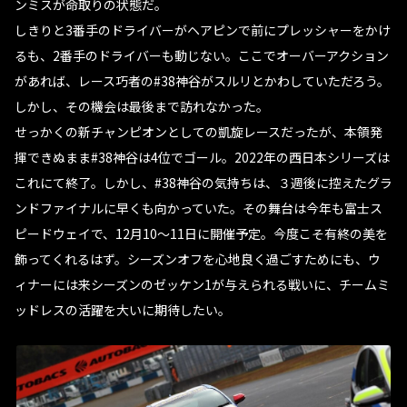
ンミスが命取りの状態だ。
しきりと3番手のドライバーがヘアピンで前にプレッシャーをかけ
るも、2番手のドライバーも動じない。ここでオーバーアクション
があれば、レース巧者の#38神谷がスルリとかわしていただろう。
しかし、その機会は最後まで訪れなかった。
せっかくの新チャンピオンとしての凱旋レースだったが、本領発
揮できぬまま#38神谷は4位でゴール。2022年の西日本シリーズは
これにて終了。しかし、#38神谷の気持ちは、３週後に控えたグラ
ンドファイナルに早くも向かっていた。その舞台は今年も富士ス
ピードウェイで、12月10〜11日に開催予定。今度こそ有終の美を
飾ってくれるはず。シーズンオフを心地良く過ごすためにも、ウ
ィナーには来シーズンのゼッケン1が与えられる戦いに、チームミ
ッドレスの活躍を大いに期待したい。