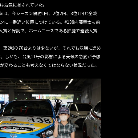
は活気にあふれていた。
幸は、今シーズン優勝1回、2位2回、3位1回と全戦
ンに一番近い位置につけている。#138内藤章太も前
位入賞と好調で、ホームコースである鈴鹿で連続入賞
台。第2戦の70台よりは少ないが、それでも決勝に進め
だ。しかも、台風11号の影響による天候の急変が予想
が変わることも考えなくてはならない状況だった。