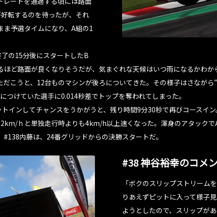
トレートを通過する頃には路面
が好転するのを待ったが、それ
のまま予選タイムになり、A組の1
了の15分後にスタートしたB
るほど路面が良くなりそうだが、気まぐれな天候はいつ雨になるかわから
だこうと、12台ものマシンが後ろについてきた。その様子はさながら“
ろにつけていた選手に0.014秒差でトップを奪われてしまった。
ットインしてチャンスをうかがうと、残り時間9分30秒で再びコースイ
2km/ｈと単独走行時よりも4km/h以上速くなった。渾身のアタックで
#138内藤は、24番グリッドからの決勝スタートだ。
#38 神谷裕幸のコメ
「ボクのスリップストリームを
りあえずピットに入って様子見
ようとしたので、スリップがあ