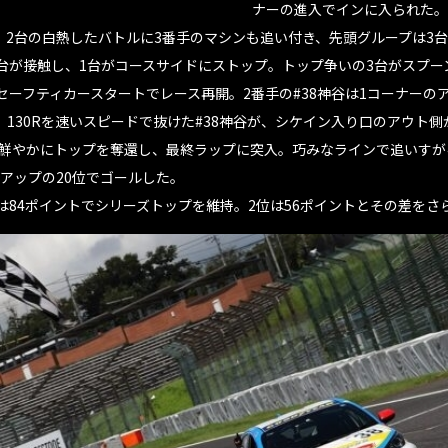
ナーの進入でインに入られた。
後、2台の白熱したバトルに3番手のマシンも追い付き、先頭グループは3
台が接触し、1台がコースサイドにストップ。トップ争いの3台がスプーン
セーフティカースタートでレース再開。2番手の#38神谷は1コーナー
130Rを速いスピードで抜けた#38神谷が、シケイン入り口のアウト
が鮮やかにトップを奪還し、最終ラップに突入。巧みなラインで追いすがる
アップの20位でゴールした。
谷は84ポイントでシリーズトップを維持。2位は56ポイントとその差を