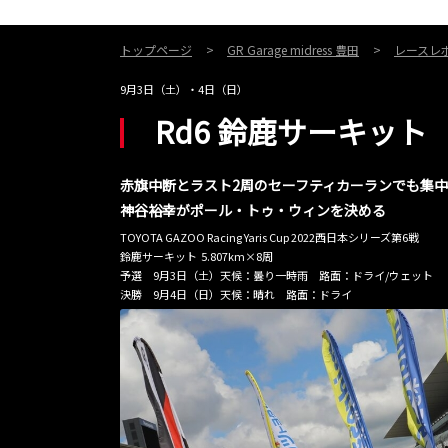
トップページ
GR Garage midress 豊田
レースレ
9月3日（土）・4日（日）
Rd6 鈴鹿サーキット
赤旗中断とラスト2周のセーフティカーランでも集
神谷裕幸がポール・トゥ・ウィンを決める
TOYOTA GAZOO Racing Yaris Cup 2022西日本シリーズ第6戦
鈴鹿サーキット 5.807km×8周
予選 9月3日（土）天候：曇り一時雨 路面：ドライ/ウェット
決勝 9月4日（日）天候：晴れ 路面：ドライ