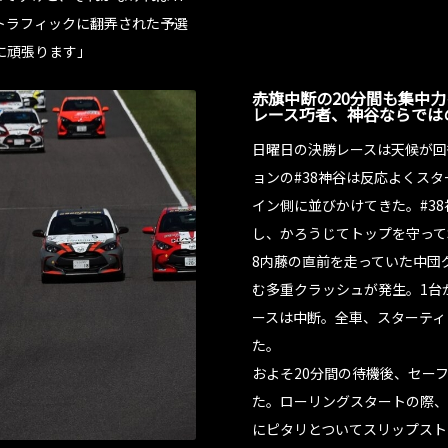
トラフィックに翻弄された予選
に頑張ります」
赤旗中断の20分間も集中
レース巧者、神谷ならでは
日曜日の決勝レースは天候が回
ョンの#38神谷は反応よくス
イン側に並びかけてきた。#3
し、かろうじてトップを守って
8内藤の直前を走っていた中団
む多重クラッシュが発生。1台
ースは中断。全車、スターティ
た。
およそ20分間の待機後、セー
た。ローリングスタートの際、
にピタリとついてスリップスト