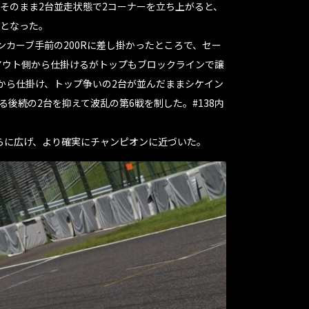
そのまま2台並走状態で2コーナーを立ち上がると、
台となった。
カーブ手前の200Rに差し掛かったところで、セー
のアウト側から仕掛けるがトップもブロックラインで譲
側から仕掛け、トップ争いの2台が並んだままシケイン
後続の2台を抑えて波乱の第6戦を制した。#138内
さらに広げ、より確実にチャンピオンに近づいた。