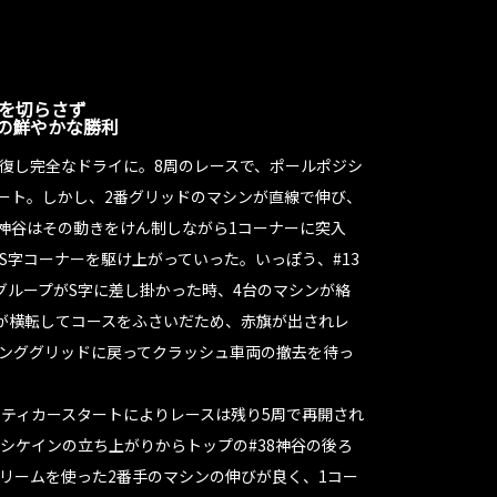
力を切らさず
の鮮やかな勝利
復し完全なドライに。8周のレースで、ポールポジシ
タート。しかし、2番グリッドのマシンが直線で伸び、
8神谷はその動きをけん制しながら1コーナーに突入
S字コーナーを駆け上がっていった。いっぽう、#13
グループがS字に差し掛かった時、4台のマシンが絡
が横転してコースをふさいだため、赤旗が出されレ
ンググリッドに戻ってクラッシュ車両の撤去を待っ
フティカースタートによりレースは残り5周で再開され
シケインの立ち上がりからトップの#38神谷の後ろ
リームを使った2番手のマシンの伸びが良く、1コー