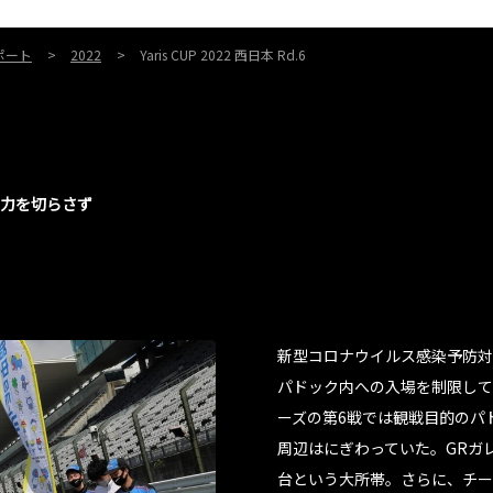
ポート
2022
Yaris CUP 2022 西日本 Rd.6
中力を切らさず
新型コロナウイルス感染予防対
パドック内への入場を制限してい
ーズの第6戦では観戦目的のパ
周辺はにぎわっていた。GRガレ
台という大所帯。さらに、チー