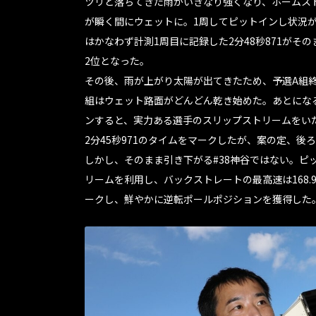
ツリと落ちてきた雨がいきなり強くなり、ホームス
が瞬く間にウェットに。1周してピットインし状況
はかなわず計測1周目に記録した2分48秒871がそ
2位となった。
その後、雨が上がり太陽が出てきたため、予選A組終
組はウェット路面がどんどん乾き始めた。あとにな
ンすると、実力ある選手のスリップストリームをいた
2分45秒971のタイムをマークしたが、案の定、後
しかし、そのまま引き下がる#38神谷ではない。ピ
リームを利用し、バックストレートの最高速は168.9
ークし、鮮やかに逆転ポールポジションを獲得した。