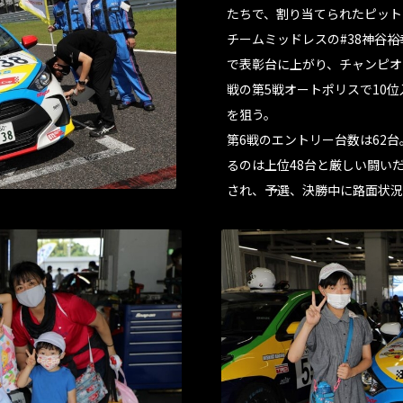
たちで、割り当てられたピット
チームミッドレスの#38神谷裕
で表彰台に上がり、チャンピオ
戦の第5戦オートポリスで10
を狙う。
第6戦のエントリー台数は62
るのは上位48台と厳しい闘い
され、予選、決勝中に路面状況