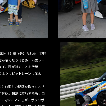
38神谷と振り分けられた。12時
の空が暗くなりはじめ、雨雲レー
ライ。雨が降ることを予想し
うようにピットレーンに並ん
すると前車との間隔を取ってスリ
ク開始。快調に走行するも、コ
ってきた。ところが、ポツリポ