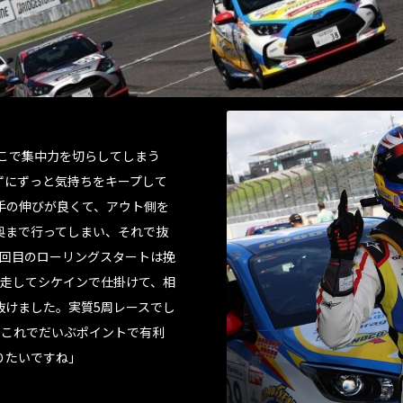
ここで集中力を切らしてしまう
ずにずっと気持ちをキープして
手の伸びが良くて、アウト側を
奥まで行ってしまい、それで抜
2回目のローリングスタートは挽
並走してシケインで仕掛けて、相
抜けました。実質5周レースでし
。これでだいぶポイントで有利
りたいですね」