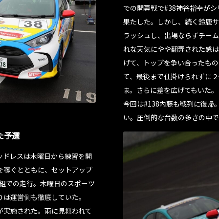
での開幕戦で#38神谷裕幸がシ
果たした。しかし、続く鈴鹿サ
ラッシュし、出場ならずチーム
れな天気にやや翻弄された感は
げて、トップを争い合ったもの
て、最後まで仕掛けられずに２
ま。さらに差を広げてもいた。
今回は#138内藤も戦列に復帰
い。圧倒的な台数の多さの中で
た予選
ッドレスは木曜日から練習を開
を稼ぐとともに、セットアップ
はB組での走行。木曜日のスポーツ
りは運営側も徹底していた。
が実施された。雨に見舞われて