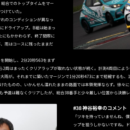
ず、総合でのトップタイムをマー
につけていた。
ぞれのコンディションが異なっ
にドライアップ。B組は始まっ
たにもかかわらず、終了間際に
が、雨はコースに残ったままだ
を開始し、2分20秒563をまず
ら2周はまったくクリアラップが取れない状態が続く。計測4周目によう
大雨が。それまでに築いたマージンで1分20秒473にまで短縮するも、
続けたものの、いかんせん濡れたままの路面では本領発揮ならず。徐々にタ
藤も予選は難なくクリアしたが、総合38番手と少々厳しい位置から決勝
#38 神谷裕幸のコメント
「ツキを持っていませんね、僕
ップを狙うしかないですね。ド