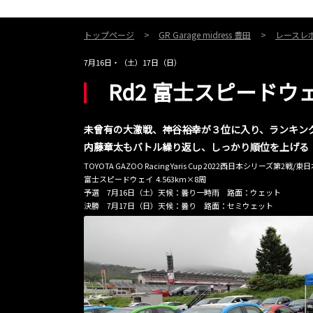
トップページ
GR Garage midress 豊田
レースレ
7月16日・（土）17日（日）
Rd2 富士スピードウ
未曾有の大激戦、神谷裕幸が３位に入り、ランキン
内藤章太もバトル繰り返し、しっかり順位を上げる
TOYOTA GAZOO Racing Yaris Cup 2022西日本シリーズ第2戦
富士スピードウェイ 4.563km×8周
予選 7月16日（土）天候：曇り一時雨 路面：ウェット
決勝 7月17日（日）天候：曇り 路面：セミウェット