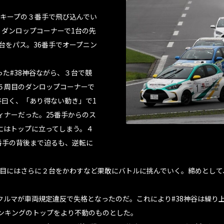
ンキープの３番手で飛び込んでい
。ダンロップコーナーで1台の先
台をパス。36番手でオープニン
た#38神谷ながら、３台で競
５周目のダンロップコーナーで
谷曰く、「あり得ない動き」で1
ィナーだった。25番手からのス
にはトップに立ってしまう。４
番手の背後まで迫るも、逆転に
３周目にはさらに２台をかわすなど果敢にバトルに挑んでいく。締めとして
クルマが車両規定違反で失格となったのだ。これにより#38神谷は繰り
はランキングのトップをより不動のものとした。