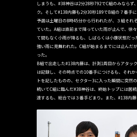
しまうも、#38神谷は2分28秒792でC組のみなら
ク。そして#138内藤も2分30秒189でB組の７番手
予選は土曜日の8時45分から行われたが、３組それ
ていた。A組は直前まで降っていた雨が止んで、徐々
て間もなく小雨が降るも、しばらくは小康状態だっ
強い雨に見舞われた。C組が始まるまでには止んだ
った。
B組で出走した#138内藤は、計測1周目からアタック
は記録し、その時点での10番手につけるも、それか
トを記したものの、セクター3に入った瞬間に突然の
続いてC組に臨んだ#38神谷は、終始トップには居
達するも、総合では３番手どまり。また、#138内