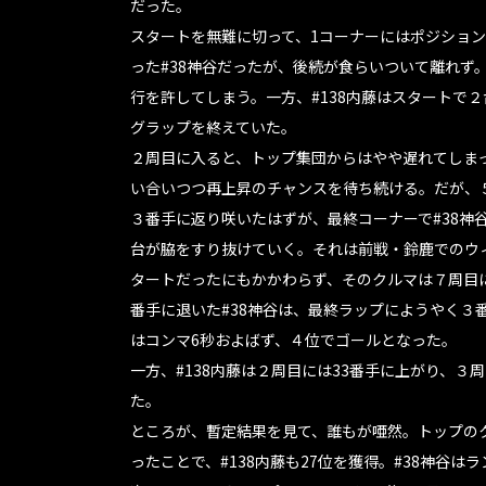
だった。
スタートを無難に切って、1コーナーにはポジショ
った#38神谷だったが、後続が食らいついて離れず
行を許してしまう。一方、#138内藤はスタートで２
グラップを終えていた。
２周目に入ると、トップ集団からはやや遅れてしまっ
い合いつつ再上昇のチャンスを待ち続ける。だが、
３番手に返り咲いたはずが、最終コーナーで#38神
台が脇をすり抜けていく。それは前戦・鈴鹿でのウ
タートだったにもかかわらず、そのクルマは７周目
番手に退いた#38神谷は、最終ラップにようやく３
はコンマ6秒およばず、４位でゴールとなった。
一方、#138内藤は２周目には33番手に上がり、
た。
ところが、暫定結果を見て、誰もが唖然。トップの
ったことで、#138内藤も27位を獲得。#38神谷