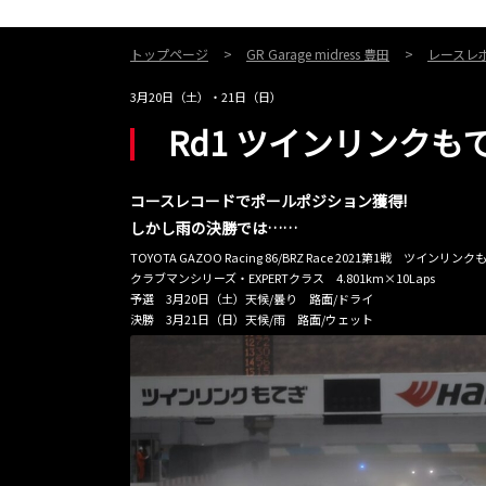
トップページ
GR Garage midress 豊田
レースレ
3月20日（土）・21日（日）
Rd1 ツインリンクも
コースレコードでポールポジション獲得!
しかし雨の決勝では……
TOYOTA GAZOO Racing 86/BRZ Race 2021第1戦 ツインリン
クラブマンシリーズ・EXPERTクラス 4.801km×10Laps
予選 3月20日（土）天候/曇り 路面/ドライ
決勝 3月21日（日）天候/雨 路面/ウェット