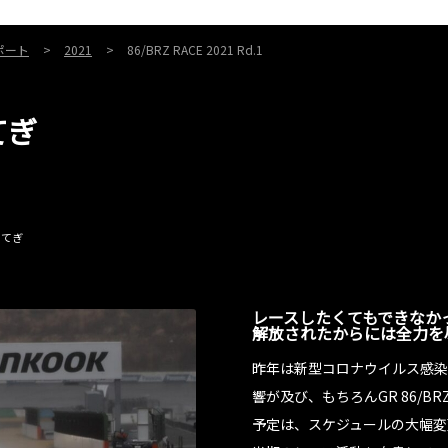
ポート
2021
86/BRZ RACE 2021 Rd.1
てぎ
クもてぎ
レースしたくてもできなか
解放されたからには全力を
昨年は新型コロナウイルス感染
響が及び、もちろんGR 86/B
予定は、スケジュールの大幅変