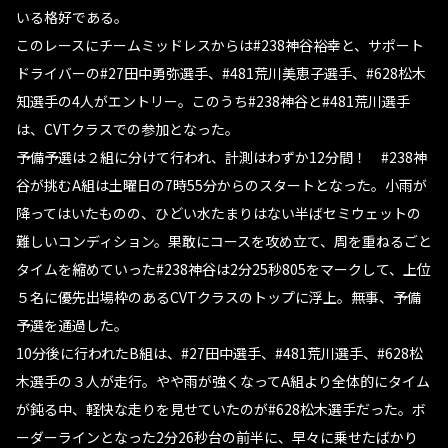
いる格好である。
このレースにチームミッドレスからは#238神谷裕幸と、サポート
ドライバーの#27田中勇弥選手、#481荒川美恵子選手、#628松木
知選手の4人がエントリー。このうち#238神谷と#481荒川選手
は、CVTクラスでの参加となった。
予備予選は２組に分けて行われ、計測はわずか12分間！ #238神
谷が挑むA組は土曜日の7時55分からのスタートとなった。小雨が
降ってはいたものの、ひどい水たまりはない半ばセミウェットの
難しいコンディション。果敢にコースを攻め立て、周を重ねるごと
タイムを縮めていった#238神谷は2分25秒805をマークして、上位
５名に優先出場枠のあるCVTクラスのトップに浮上。無事、予備
予選を通過した。
10分後に行われたB組は、#27田中選手、#481荒川選手、#628松
木選手の３人が走行。やや雨が強くなってA組より全体的にタイム
が鈍る中、軽快な走りを見せていたのが#628松木選手だった。ボ
ーダーラインとなった2分26秒台の前半に、早々に乗せたばかり