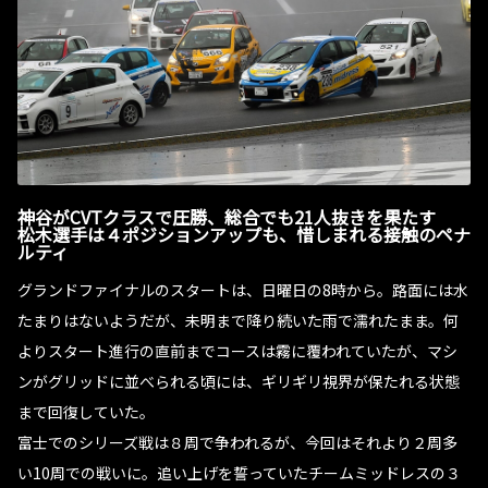
神谷がCVTクラスで圧勝、総合でも21人抜きを果たす
松木選手は４ポジションアップも、惜しまれる接触のペナ
ルティ
グランドファイナルのスタートは、日曜日の8時から。路面には水
たまりはないようだが、未明まで降り続いた雨で濡れたまま。何
よりスタート進行の直前までコースは霧に覆われていたが、マシ
ンがグリッドに並べられる頃には、ギリギリ視界が保たれる状態
まで回復していた。
富士でのシリーズ戦は８周で争われるが、今回はそれより２周多
い10周での戦いに。追い上げを誓っていたチームミッドレスの３