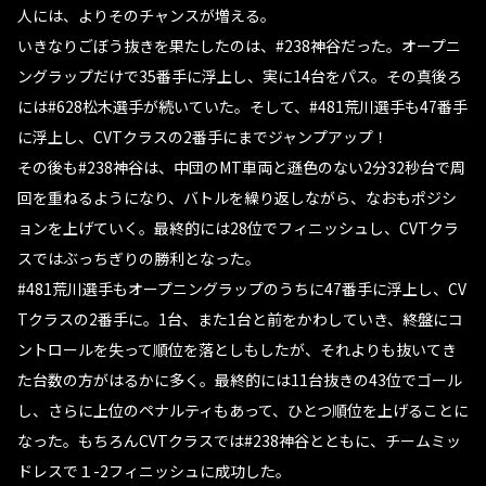
人には、よりそのチャンスが増える。
いきなりごぼう抜きを果たしたのは、#238神谷だった。オープニ
ングラップだけで35番手に浮上し、実に14台をパス。その真後ろ
には#628松木選手が続いていた。そして、#481荒川選手も47番手
に浮上し、CVTクラスの2番手にまでジャンプアップ！
その後も#238神谷は、中団のMT車両と遜色のない2分32秒台で周
回を重ねるようになり、バトルを繰り返しながら、なおもポジシ
ョンを上げていく。最終的には28位でフィニッシュし、CVTクラ
スではぶっちぎりの勝利となった。
#481荒川選手もオープニングラップのうちに47番手に浮上し、CV
Tクラスの2番手に。1台、また1台と前をかわしていき、終盤にコ
ントロールを失って順位を落としもしたが、それよりも抜いてき
た台数の方がはるかに多く。最終的には11台抜きの43位でゴール
し、さらに上位のペナルティもあって、ひとつ順位を上げることに
なった。もちろんCVTクラスでは#238神谷とともに、チームミッ
ドレスで１-2フィニッシュに成功した。