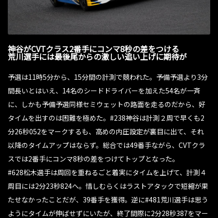
神谷がCVTクラス2番手にコンマ8秒の差をつける
荒川選手には最後尾からの激しい追い上げに期待が
予選は11時5分から、15分間の計測で競われた。予備予選より3分
間長いとはいえ、14名のシードドライバーを加えた54名が一斉
に、しかも予備予選同様セミウェットの路面を走るのだから、好
タイムを出すのは困難を極めた。#238神谷は計測２周で早くも2
分26秒052をマークするも、高めの内圧設定が裏目に出て、それ
以降のタイムアップはならず。総合では49番手ながら、CVTクラ
スでは2番手にコンマ8秒の差をつけてトップとなった。
#628松木選手は周回を重ねるごと着実にタイムを上げて、計測４
周目には2分23秒824へ。惜しむらくはラストアタックで短縮が果
たせなかったことだが、39番手を獲得。逆に#481荒川選手は思う
ようにタイムが伸ばせずにいたが、終了間際に2分28秒387をマー