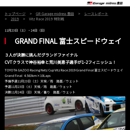
トップページ
GR Garage midress 豊田
レースレポート
2019
Vitz Race 2019 特別戦
11月23日（土）・24日（日）
GRAND FINAL 富士スピードウェイ
３人が決勝に挑んだグランドファイナル
CVTクラスで神谷裕幸と荒川美恵子選手が1-2フィニッシュ！
TOYOTA GAZOO Racing Netz Cup Vitz Race 2019 Grand Final 富士スピードウェイ
Grand Final 4.563km×10Laps
予備予選11月23日（土）天候／雨 路面／ウェット
予選11月23日（土）天候／雨 路面／ウェット
決勝11月24日（日）天候／曇り 路面／ウェット